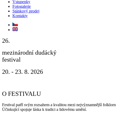
Vstupenky
Fotogalerie
Stánkový prodej
Kontakty
26.
mezinárodní dudácký
festival
Strakonice
20. - 23. 8. 2026
O FESTIVALU
Festival patří svým rozsahem a kvalitou mezi nejvýznamnější folklorní 
Účinkující spojuje láska k tradici a lidovému umění.